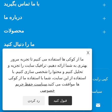
با ما تماس بگیرید
درباره ما
محصولات
ما را دنبال کنید
X
ما از کوکی ها استفاده می کنیم تا تجربه مرور
بهتری به شما ارائه دهیم، ترافیک سایت را تجزیه و
تحلیل کنیم و محتوا را شخصی سازی کنیم. با
استفاده از این سایت، شما با استفاده ما از کوکی
کپی رایت © 2025 شرکت فناوری فلزی فوشان داسی، آموزشی
ها موافقت می کنید.
سیاست حفظ حریم
ویبولیتین کلیه حقوق محفوظ است.
خصوصی
سیاست حفظ حریم خصوصی
XML
RSS
Sitemap
Links
قبول کنید
رد کردن



