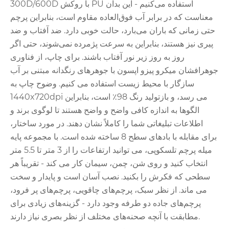
300D/600D با روکش PU استفاده می‌کنیم - این بدان
معناست که در برابر آب فوق‌العاده مقاوم است، بنابراین پرچم
حتی زمانی که باران می‌بارد، حالت خوبی دارد. ضد آفتاب و ضد
پیری نیز هستند، بنابراین به سرعت پژمرده نمی‌شوند، حتی اگر
روز به روز زیر نور آفتاب باشند. برای چاپ، از فناوری
جوهرافشان میکرو پیزو اپسون با جوهرهای رنگدانه مبتنی بر آب
سازگار با محیط زیست استفاده می کنیم. وضوح چاپ به
1440x720dpi می رسد، و بازتولید رنگ 98٪ است، بنابراین
الگوها به اندازه کافی واضح و واضح هستند تا لوگوی برند و
اطلاعات تبلیغاتی شما را کاملاً نشان دهند. در مورد ساختار،
برای مقابله با بادهای سطح 8 ساخته شده است. با مجموعه پایه
میله پرچم تلسکوپی، می توانید ارتفاعات را از 3 متر تا 5.5 متر
انتخاب کنید و روی شن، چمن، سیمان کار می کند - تقریباً هر
سطحی که فکرش را بکنید. نصب آسان است و پایدار و سخت
می ماند. از نظر سبک، پرچم‌های چاقویی، پرچم‌های پر فرود،
پرچم‌های جاده دو طرفه وجود دارد - گزینه‌های زیادی برای
مطابقت با آنچه صحنه‌های مختلف از نظر بصری نیاز دارند.