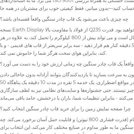
می برد. ما به استانداردهای ISO 9001 پایبند هستیم، و هر قاب چادر سنگین، بیش از 5000 تست خستگی به همراه بررسی SGS را پشت سر می گذارد. پاسخ 72 ساعته پس از فروش و ضمانت 2 ساله را اضافه
چه چیزی باعث می‌شود یک قاب چادر سنگین واقعاً قفسه‌ای باشد؟
نسخه Earth Display از فولاد با مقاومت بالا Q235 ساخته شده و از طریق گالوانیزه گرم (ضخامت فیلم بیش از 85 میکرومتر) پوشش داده شده است، بنابراین نگران از بین رفتن زنگ سازه نخواهید بود. قدرت
تسلیم آن 235 مگا پاسکال است و می تواند بیش از 800 کیلوگرم را تحمل کند، به علاوه در هر ASTM D4158 تا 120 کیلومتر در ساعت باد (0.5 کیلو نیوتن بر متر مربع فشار باد) می ایستد. طراحی پلاگین مدولار
به شما امکان می دهد آن را در 5 دقیقه کنار هم قرار دهید - سه برابر سریعتر از قاب های قدیمی - و با DIN 4102 B1 مقاوم در برابر شعله مطابقت دارد و از -30 درجه سانتیگراد تا +70 درجه سانتیگراد کار می
کند، بنابراین هوای سخت هرگز شما را خاموش نمی کند.
واقعاً یک قاب چادر سنگین چه زمانی ارزش خود را به دست می آورد؟
لاً عاری از ستون به سرعت بسازید تا بازدیدکنندگان بتوانند آزادانه بدون جاخالی دادن
ستون‌ها حرکت کنند. در مواقع اضطراری، یک خدمه 5 نفره در مدت 10 دقیقه یک پناهگاه 50 ㎡ ایجاد می کنند که به اندازه کافی برای نگهداری تجهیزات پزشکی قوی است. انبارهای صنعتی دهانه 4 تا 50 متری
سایت‌های نظامی نیز به لطف سازگاری PVC مقاوم در برابر اشعه ماوراء بنفش و 10 سال مقاومت در برابر
چرا صفحه نمایش زمین را برای خرید قاب چادر سنگین انتخاب کنید؟
ما استانداردهای سخت‌گیرانه مهندسی الکترونیک را با طراحی چادر هوشمند ترکیب می‌کنیم - هر قاب به نقطه شیرینی بین قدرت خام (قدرت فشاری 800 نیوتن) و قابلیت حمل آسان برخورد می‌کند. چه
سنگین ما به طور مداوم در صنایع مختلف کار می‌کند. این انتخاب برای