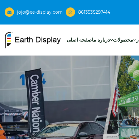
jojo@ee-display.com
8613535297414
ر
محصولات
درباره ما
صفحه اصلی