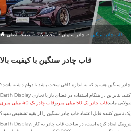
قاب چادر سنگین
چادر سایبان
محصولات
صفحه اصلی
قاب چادر سنگین با کیفیت بالا
 چادر سنگین هستید که به اندازه کافی سخت باشد تا دوام داشته باشد؟
Earth Display گزینه مورد علاقه شما برای خرید است - قاب‌های با استحکام صنعتی ما 30 سال تجربه مهندسی سازه عملی را با مواد نظامی ترکیب می‌کنند، بنابراین در هنگام استفاده در فضای باز یا تجاری
لاتی مانند
قاب چادر تک 50 میلی متری
و
قاب چادر تک 40 میلی متری
یک تامین کننده قابل اعتماد قاب چادر سنگین را از بقیه تشخیص دهید؟
Earth Display، که از سال 1994 با تجربه ساخت ایالات متحده، تقریباً از سال 1994 استفاده می کند، دقت دقیقی را که شهرت خود را بر اساس آن در الکترونیک ایجاد کرده است، در ساخت قاب چادر به کار