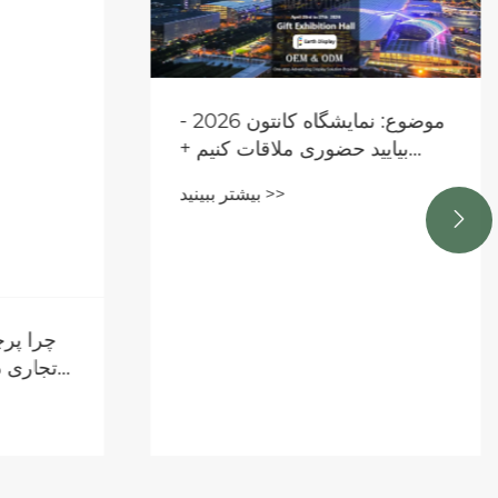
بیای

نوع چادر نمایشگاهی و تطبیق
صحنه
بیشتر ببینید >>