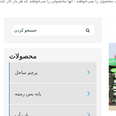
محصولات

پرچم ساحل

پایه پس زمینه

پاپ آپ