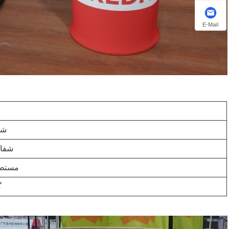
E-Mail
شک
شفا
مستط
گ