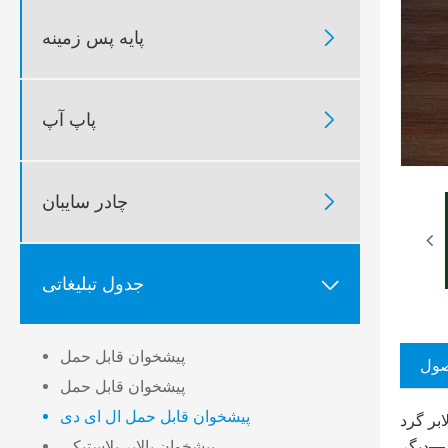

پایه پس زمینه

پاپ آپ

چادر سایبان
جدول تبلیغاتی

پیشخوان قابل حمل
صول
پیشخوان قابل حمل
پیشخوان قابل حمل ال ای دی
ا مانند نورافکن روشن می کند. این شمارنده گرد LED
د—دیگر
پیشخوان بالابر پلاستیکی