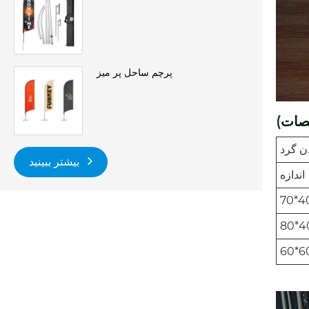
پرچم ساحل پر میز
صات)
بیشتر ببینید
اندازه