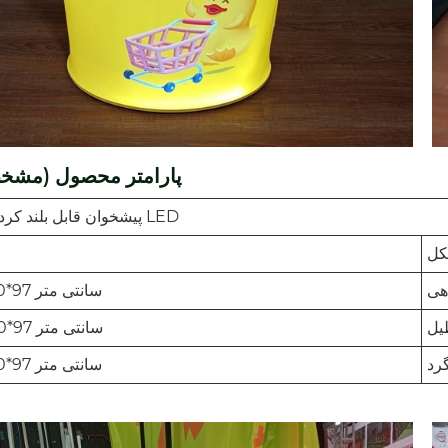
پارامتر محصول (مشخ
پیشخوان قابل بلند کردن گرد LED
ل
هی
70*40*97 سانتی متر
یل
80*40*97 سانتی متر
رد
60*60*97 سانتی متر