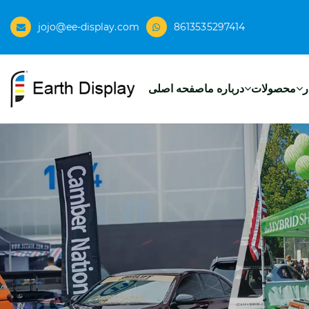
jojo@ee-display.com
8613535297414
ر
محصولات
درباره ما
صفحه اصلی