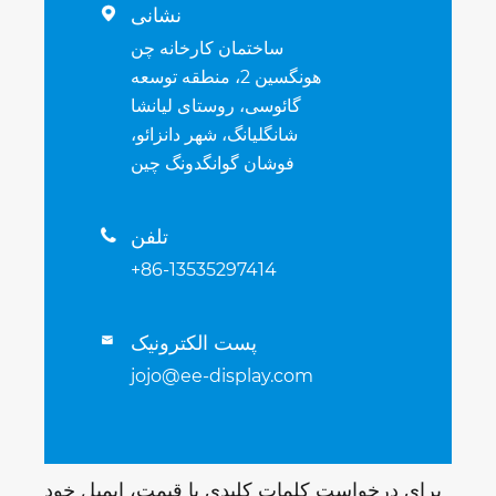
نشانی

ساختمان کارخانه چن
هونگسین 2، منطقه توسعه
گائوسی، روستای لیانشا
شانگلیانگ، شهر دانزائو،
فوشان گوانگدونگ چین
تلفن

+86-13535297414
پست الکترونیک

jojo@ee-display.com
برای درخواست کلمات کلیدی یا قیمت، ایمیل خود