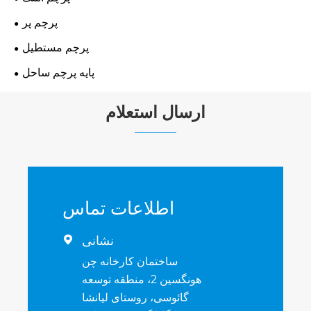
پرچم پر
پرچم مستطیل
پایه پرچم ساحل
ارسال استعلام
اطلاعات تماس
نشانی

ساختمان کارخانه چن
هونگسین 2، منطقه توسعه
گائوسی، روستای لیانشا