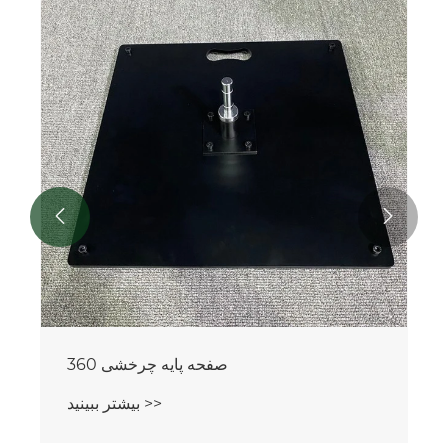


صفحه پایه چرخشی 360
بیشتر ببینید >>