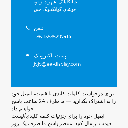
شانگلیانگ، شهر دانزائو،
فوشان گوانگدونگ چین
تلفن

+86-13535297414
پست الکترونیک

jojo@ee-display.com
برای درخواست کلمات کلیدی یا قیمت، ایمیل خود
را به اشتراک بگذارید — ما ظرف 24 ساعت پاسخ
خواهیم داد.
ایمیل خود را برای جزئیات کلمه کلیدی/لیست
قیمت ارسال کنید. منتظر پاسخ ما ظرف یک روز